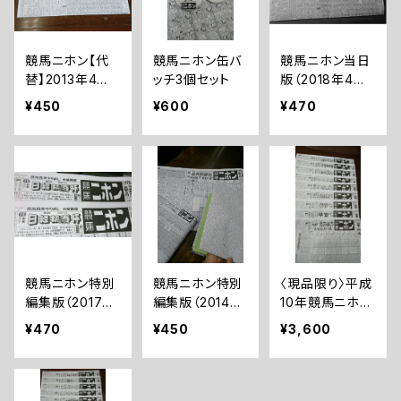
競馬ニホン【代
競馬ニホン缶バ
競馬ニホン当日
替】2013年4月2
ッチ3個セット
版（2018年4月1
9日版
5日号）
¥450
¥600
¥470
競馬ニホン特別
競馬ニホン特別
〈現品限り〉平成
編集版（2017年
編集版（2014年
10年競馬ニホン
1月17日版）
2月24日代替
当日版9部
¥470
¥450
¥3,600
版）