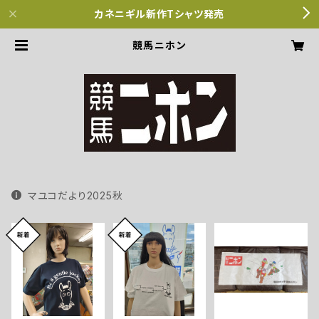
カネニギル新作Tシャツ発売
競馬ニホン
マユコだより2025秋