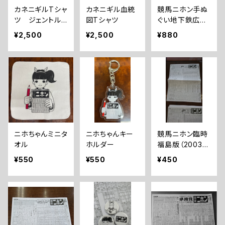
カネニギルTシャ
カネニギル血統
競馬ニホン手ぬ
ツ ジェントル
図Tシャツ
ぐい地下鉄広告
ジョッキー
柄
¥2,500
¥2,500
¥880
ニホちゃんミニタ
ニホちゃんキー
競馬ニホン臨時
オル
ホルダー
福島版（2003年
11月3日）
¥550
¥550
¥450