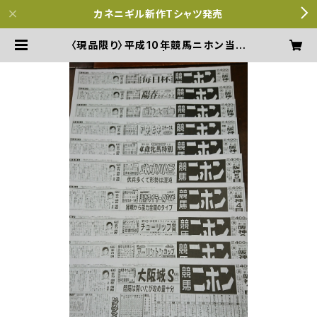
カネニギル新作Tシャツ発売
〈現品限り〉平成10年競馬ニホン当日
版10部セット | 競馬ニホン