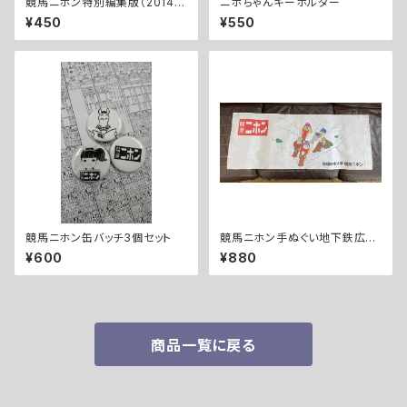
競馬ニホン特別編集版（2014年
ニホちゃんキーホルダー
2月24日代替版）
¥450
¥550
競馬ニホン缶バッチ3個セット
競馬ニホン手ぬぐい地下鉄広告
柄
¥600
¥880
商品一覧に戻る